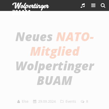
Wolpertinger
Buam
Neues
NATO-
Mitglied
Wolpertinger
BUAM
Else
29.09.2024
Events
8