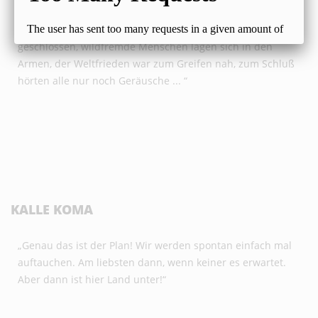
Flasche Jack Daniels ist besonders hervorzuheben. Und
das hatte Folgen. Freundschaften fürs Leben wurden
geschlossen, wildfremde Menschen lagen sich in den
Armen, der Weltfrieden war zum Greifen nah, zum Schluß
hörten alle nur noch Geräusche ... “
KALLE KOMA
„Genau das ist der Plan! Wir werden spontan einfach mal
auftauchen. Am liebsten dann, wenn keiner es erwartet.
Aber dann ist hier Land unter!“