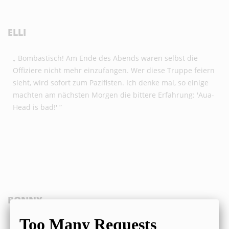
ELLI
„ Bombastisch! Am Ende des Abends waren selbst die
Offiziere nicht mehr einzufangen. Wer diese Truppe feiern
sieht, wird sofort zum Pazifisten. Ich denke mal, so einige
machten am nächsten Morgen die bittere Erfahrung: 'Aua-
Head is bad!' “
RONNY
„ A propos Aua-Head. Das Catering mit einer 3 Liter