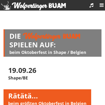
Wolpertinger
Buam
Wolpertinger
DIE
Buam
SPIELEN AUF:
beim Oktoberfest in Shape / Belgien
19.09.26
Shape/BE
Rätätä...
beim größten Oktoberfest in Belgien