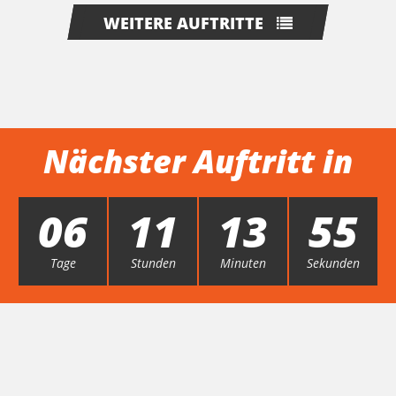
WEITERE AUFTRITTE
Nächster Auftritt in
06
11
13
54
Tage
Stunden
Minuten
Sekunden