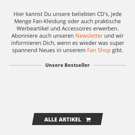
Hier kannst Du unsere beliebten CD's, jede
Menge Fan-Kleidung oder auch praktische
Werbeartikel und Accessoires erwerben.
CD
Abonniere auch unseren
Newsletter
und wir
informieren Dich, wenn es wieder was super
Wolpertinger BUAM
spannend Neues in unserem
Fan Shop
gibt.
san mir
CD
Helle Freude
Unsere Bestseller
Tasse
5,00 €
Ansehen
Hopfen
5,00 €
Warenkorb
7,50 €
Warenkorb
ALLE ARTIKEL