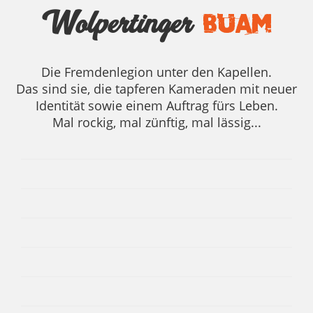
Wolpertinger
Buam
Hoty
Die Fremdenlegion unter den Kapellen.
Das sind sie, die tapferen Kameraden mit neuer
GESANG
Ronny
Identität sowie einem Auftrag fürs Leben.
Mal rockig, mal zünftig, mal lässig...
QUETSCHE & KEYBOARD
Elsi
SCHLAGZEUG
Tommy
GITARRE
HERTA
MANAGEMENT
Elli
BASS